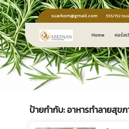
Skip
to
suarkom@gmail.com
555/152 ถนน
content
Home
คอร์สเ
ป้ายกำกับ:
อาหารทำลายสุขภ