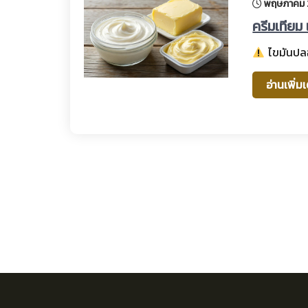
พฤษภาคม 
ครีมเทียม
ไขมันปลอ
อ่านเพิ่ม