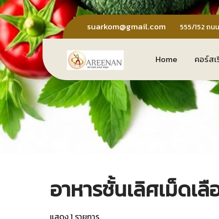
Skip
to
suarkom@gmail.com
555/152 ถนน
content
Home
คอร์สเ
อาหารชั้นเลิศเม็ดเล
แสดง 1 รายการ