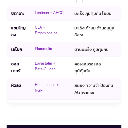
ชิตาเกะ
มะเร็ง ภูมิคุ้มกัน ไขมัน
Lentinan + AHCC
แชมปิญ
มะเร็งเต้านม ต้านอนุมูล
CLA +
Ergothioneine
อง
อิสระ
เอโนกิ
ต้านมะเร็ง ภูมิคุ้มกัน
Flammulin
ออส
คอเลสเตอรอล
Lovastatin +
Beta-Glucan
เตอร์
ภูมิคุ้มกัน
หัวลิง
สมอง ความจำ ป้องกัน
Hericenones +
NGF
Alzheimer