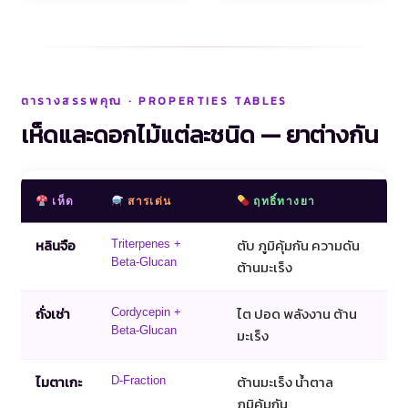
ตารางสรรพคุณ · PROPERTIES TABLES
เห็ดและดอกไม้แต่ละชนิด — ยาต่างกัน
เห็ด
สารเด่น
ฤทธิ์ทางยา
หลินจือ
ตับ ภูมิคุ้มกัน ความดัน
Triterpenes +
Beta-Glucan
ต้านมะเร็ง
ถั่งเช่า
ไต ปอด พลังงาน ต้าน
Cordycepin +
Beta-Glucan
มะเร็ง
ไมตาเกะ
ต้านมะเร็ง น้ำตาล
D-Fraction
ภูมิคุ้มกัน