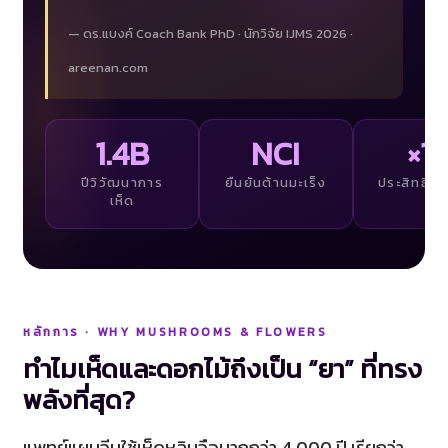
— ดร.แบงค์ Coach Bank PhD · นักวิจัย IJMS 2026 ·
areenan.com
1.4B
NCI
×1.
ปีวิวัฒนาการ
ยืนยันต้านมะเร็ง
ประสิทธิภา
เห็ด
หลักการ · WHY MUSHROOMS & FLOWERS
ทำไมเห็ดและดอกไม้ถึงเป็น “ยา” ที่ทรง
พลังที่สุด?
แพทย์แผนจีนใช้เห็ดหลินจือมากกว่า 4,000 ปี เรียกว่า