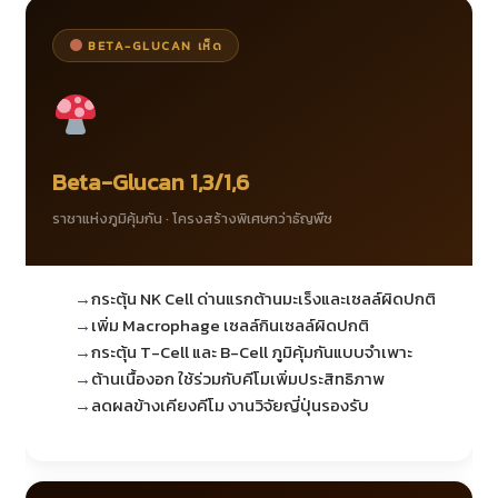
BETA-GLUCAN เห็ด
Beta-Glucan 1,3/1,6
ราชาแห่งภูมิคุ้มกัน · โครงสร้างพิเศษกว่าธัญพืช
กระตุ้น NK Cell ด่านแรกต้านมะเร็งและเซลล์ผิดปกติ
เพิ่ม Macrophage เซลล์กินเซลล์ผิดปกติ
กระตุ้น T-Cell และ B-Cell ภูมิคุ้มกันแบบจำเพาะ
ต้านเนื้องอก ใช้ร่วมกับคีโมเพิ่มประสิทธิภาพ
ลดผลข้างเคียงคีโม งานวิจัยญี่ปุ่นรองรับ