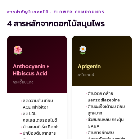
สารสำคัญในดอกไม้ · FLOWER COMPOUNDS
4 สารหลักจากดอกไม้สมุนไพร
Anthocyanin +
Apigenin
Hibiscus Acid
คาโมมายล์
กระเจี๊ยบแดง
ต้านวิตก คล้าย
Benzodiazepine
ลดความดัน เทียบ
ต้านมะเร็งเต้านม ต่อม
ACE Inhibitor
ลูกหมาก
ลด LDL
ช่วยนอนหลับ กระตุ้น
คอเลสเตอรอลไม่ดี
GABA
ต้านแบคทีเรีย E.coli
ต้านการอักเสบ
ปกป้องตับจากสาร