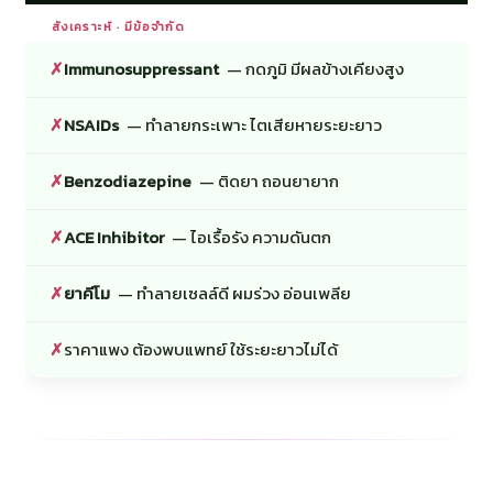
สังเคราะห์ · มีข้อจำกัด
✗
Immunosuppressant
— กดภูมิ มีผลข้างเคียงสูง
✗
NSAIDs
— ทำลายกระเพาะ ไตเสียหายระยะยาว
✗
Benzodiazepine
— ติดยา ถอนยายาก
✗
ACE Inhibitor
— ไอเรื้อรัง ความดันตก
✗
ยาคีโม
— ทำลายเซลล์ดี ผมร่วง อ่อนเพลีย
✗
ราคาแพง ต้องพบแพทย์ ใช้ระยะยาวไม่ได้