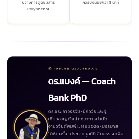
ขวางการดูดซึมสาร
ควรชงน้อยกว่า 5 นาที
Polyphenol
✍️ เขียนและตรวจสอบโดย
ดร.แบงค์ — Coach
Bank PhD
ดร.ชิระ ถาวรธวัช · นักวิจัยและผู้
เชี่ยวชาญด้านโภชนาการบำบัด
งานวิจัยตีพิมพ์ IJMS 2026 · บรรยาย
106+ ครั้ง · ประธานมูลนิธิเสียงธรรมเพื่อ