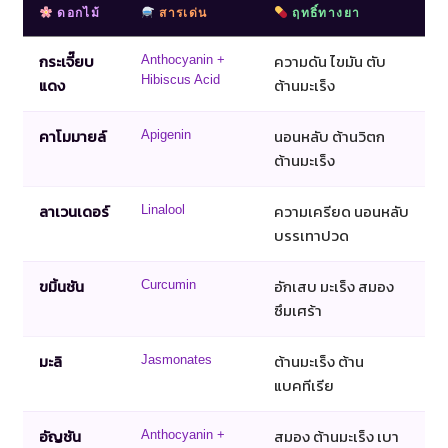
ดอกไม้
สารเด่น
ฤทธิ์ทางยา
กระเจี๊ยบ
ความดัน ไขมัน ตับ
Anthocyanin +
Hibiscus Acid
แดง
ต้านมะเร็ง
คาโมมายล์
นอนหลับ ต้านวิตก
Apigenin
ต้านมะเร็ง
ลาเวนเดอร์
ความเครียด นอนหลับ
Linalool
บรรเทาปวด
ขมิ้นชัน
อักเสบ มะเร็ง สมอง
Curcumin
ซึมเศร้า
มะลิ
ต้านมะเร็ง ต้าน
Jasmonates
แบคทีเรีย
อัญชัน
สมอง ต้านมะเร็ง เบา
Anthocyanin +