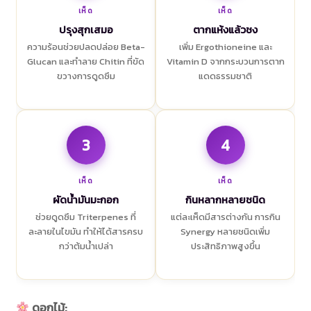
เห็ด
เห็ด
ปรุงสุกเสมอ
ตากแห้งแล้วชง
ความร้อนช่วยปลดปล่อย Beta-
เพิ่ม Ergothioneine และ
Glucan และทำลาย Chitin ที่ขัด
Vitamin D จากกระบวนการตาก
ขวางการดูดซึม
แดดธรรมชาติ
3
4
เห็ด
เห็ด
ผัดน้ำมันมะกอก
กินหลากหลายชนิด
ช่วยดูดซึม Triterpenes ที่
แต่ละเห็ดมีสารต่างกัน การกิน
ละลายในไขมัน ทำให้ได้สารครบ
Synergy หลายชนิดเพิ่ม
กว่าต้มน้ำเปล่า
ประสิทธิภาพสูงขึ้น
ดอกไม้: